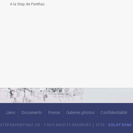
A la Step de Penthaz
Liens
Documents
Presse
Galeries photos
Confidentialité
STEPDEPENTHAZ.CH - TOUS DROITS RÉSERVÉS | SITE :
SOLUTIONS